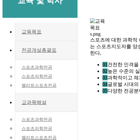
교육 및 학사
교육목표
스포츠에 대한 과학적 이
는 스포츠지도자를 양성
전공개설총괄표
한다,
01
건전한 인격을 
스포츠과학전공
02
높은 수준의 
스포츠의학전공
03
과학적이고 체
04
글로벌 시대의
엘리트스포츠전공
05
다양한 전공분
교과목해설
스포츠과학전공
스포츠의학전공
엘리트스포츠전공