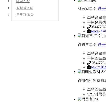
테니스장
실험실습실
서동일
교수
연구
문무관 강당
소속
글로컬
구분
운동생
054)770-
seodi74@
김병훈
교수
연구
소속
글로컬
구분
스포츠
054-770-
bhkim202
김태성
강의초빙
소속
스포츠
담당과목
운