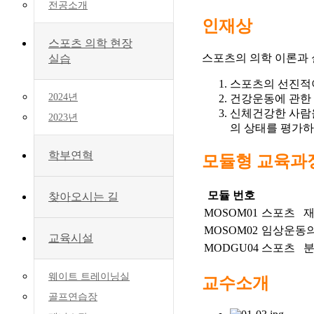
전공소개
인재상
스포츠 의학 현장
스포츠의 의학 이론과
실습
스포츠의 선진적
2024년
건강운동에 관한 
신체건강한 사람
2023년
의 상태를 평가
학부연혁
모듈형 교육과
모듈 번호
찾아오시는 길
MOSOM01
스포츠 재
MOSOM02
임상운동
교육시설
MODGU04
스포츠 분
웨이트 트레이닝실
교수소개
골프연습장